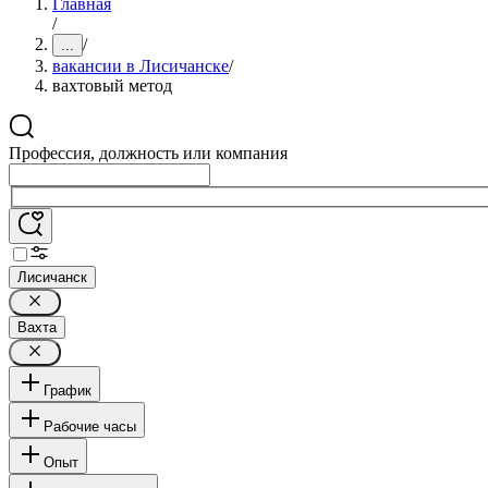
Главная
/
/
...
вакансии в Лисичанске
/
вахтовый метод
Профессия, должность или компания
Лисичанск
Вахта
График
Рабочие часы
Опыт